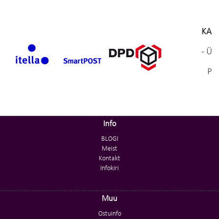
KAUB
- Ül
Pete
Info
BLOGI
Meist
Kontakt
Infokiri
Muu
Ostuinfo