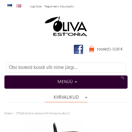
Logi Sisse
Registreeru Kasutajaks
toode(t) -
0,00
€
MENÜÜ
KIIRVALIKUD
»
Esileht
OTSAS Ekstra neitsioliiviõli Almaoliva Bio 3 l