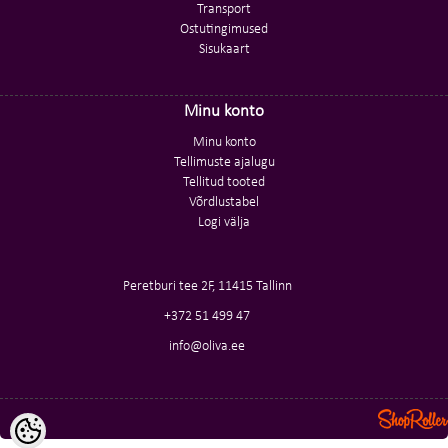
Transport
Ostutingimused
Sisukaart
Minu konto
Minu konto
Tellimuste ajalugu
Tellitud tooted
Võrdlustabel
Logi välja
Peretburi tee 2F, 11415 Tallinn
+372
51 499 47
info@oliva.ee