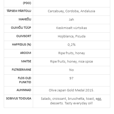
(PDO)
TÄPSEM PÄRITOLU
Carcabuey, Cordoba, Andalusia
MAHEÕLI
Jah
OLIIVIÕLI TÜÜP
Keskmiselt vürtsikas
OLIIVISORT
Hojiblanca, Picuda
HAPPESUS (%)
0,2%
AROOM
Ripe fruits, honey
MAITSE
Ripe fruits, honey, nice spice
FILTREERIMINE
No
FLOS OLEI
97
PUNKTID
AUHINNAD
Olive Japan Gold Medal 2015.
SOBIVUS TOIDUGA
Salads, croissant, bruschetta, toast, egg,
desserts. Tasty everyday oil!