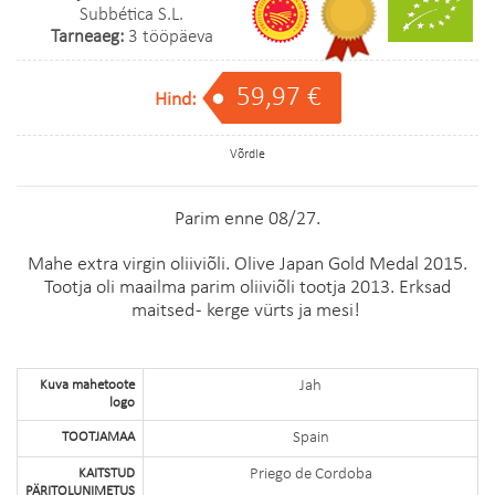
Subbética S.L.
Tarneaeg:
3 tööpäeva
59,97 €
Hind:
Võrdle
Parim enne 08/27.
Mahe extra virgin oliiviõli. Olive Japan Gold Medal 2015.
Tootja oli maailma parim oliiviõli tootja 2013. Erksad
maitsed - kerge vürts ja mesi!
Kuva mahetoote
Jah
logo
TOOTJAMAA
Spain
KAITSTUD
Priego de Cordoba
PÄRITOLUNIMETUS